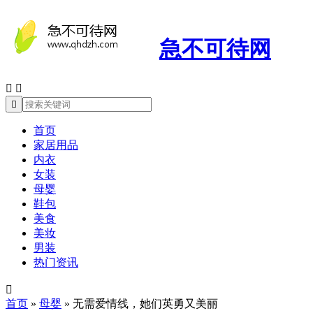
急不可待网



首页
家居用品
内衣
女装
母婴
鞋包
美食
美妆
男装
热门资讯

首页
»
母婴
»
无需爱情线，她们英勇又美丽