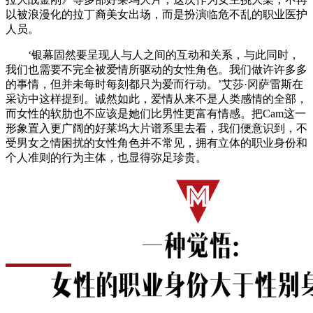
以被浪漫化的拉丁裔美女出场，而是扮演临危不乱的职业医护
人员。
‘银幕固然要呈现人与人之间的互动和关系，与此同时，
我们也需要不完全被爱情所驱动的女性角色。我们做许许多多
的事情，但并未每时每刻都只为爱而行动。’艾莎·冈萨雷斯在
采访中这样提到。诚然如此，爱情从来不是人类感情的全部，
而女性的软肋也不应该是她们比男性更富有情感。把Cam这一
形象置入更广阔的好莱坞大片谱系里去看，我们便意识到，不
受男女之情困扰的女性角色并不常见，拥有立体的职业身份和
个人准则的行为主体，也显得弥足珍贵。