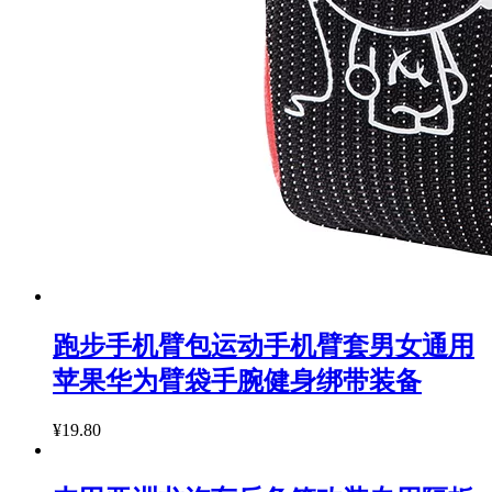
跑步手机臂包运动手机臂套男女通用
苹果华为臂袋手腕健身绑带装备
¥19.80