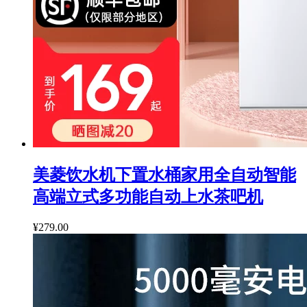
美菱饮水机下置水桶家用全自动智能
高端立式多功能自动上水茶吧机
¥279.00