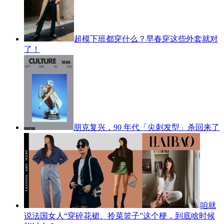
超模下班都穿什么？早春穿这些外套就对
了！
朋克复兴，90 年代「尖刺发型」杀回来了
咱就
说法国女人“穿碎花裙、拎菜篮子”这个梗，到底啥时候