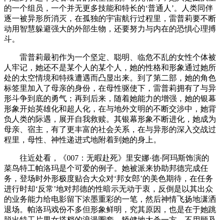
的一个组员，一个并无更多技能和特长的‘普通人’。人类同伴
逐一被异形所消灭，在孤独的宇宙航行过程里，雷普莉要不断
动用智慧躲避强大的外部生物，还要努力与内在的恐惧心理搏
斗。
雷普莉最初作为一个坚定、聪明、临危不乱的女性个体被
人牢记，她还不是某个人的某个人，她的性格和形象通过她所
处的太空情境和特殊遭遇而凸显出来。到了第二部，她的角色
标签里加入了母亲的身份，在母性驱使下，雷普莉拥有了与异
形斗争到底的勇气；再到后来，随着她能力的增强，她的银幕
形象开始英雄化和超人化，在与地外文明的不断交涉中，她背
负人类的际遇，展开自我救赎。其银幕形象不断进化，她成为
母亲、宿主，有了更丰富的社会关系，在与异形的深入交战过
程里，母性、神性递进式地附着到她的身上。
往近处看，《007：无暇赴死》里安娜·德·阿玛斯饰演的
菜鸟特工帕洛玛是个可爱的例子。她被派来协助邦德完成任
务，登场时外形极度贴合大众对‘邦女郎’的美色期待，在任务
进行时却‘反常’地对邦德的性暗示无动于衷，反倒是以其出众
的业务能力给电影留下浓墨重彩的一笔，然后神情飞扬地潇洒
退场。帕洛玛戏份不多但形象鲜明，究其原因，也是在于她跳
脱出特工片男女搭档的浪漫圈套，矫健地大杀一方，不用顾及