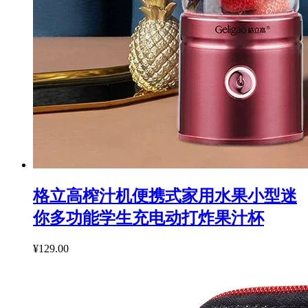
格立高榨汁机便携式家用水果小型迷
你多功能学生充电动打炸果汁杯
¥129.00