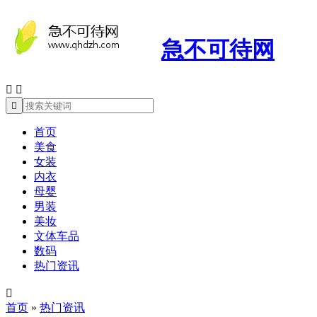
急不可待网



首页
美食
女装
内衣
母婴
男装
美妆
文体车品
数码
热门资讯

首页
»
热门资讯