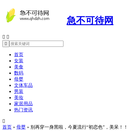
急不可待网



首页
女装
美食
数码
母婴
文体车品
男装
美妆
家居用品
热门资讯

首页
»
母婴
»
别再穿一身黑啦，今夏流行“初恋色”，美呆！！