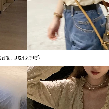
好啦，赶紧来剁手吧👇