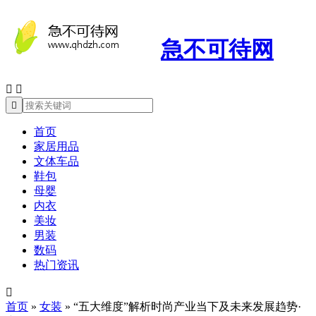
急不可待网



首页
家居用品
文体车品
鞋包
母婴
内衣
美妆
男装
数码
热门资讯

首页
»
女装
»
“五大维度”解析时尚产业当下及未来发展趋势·