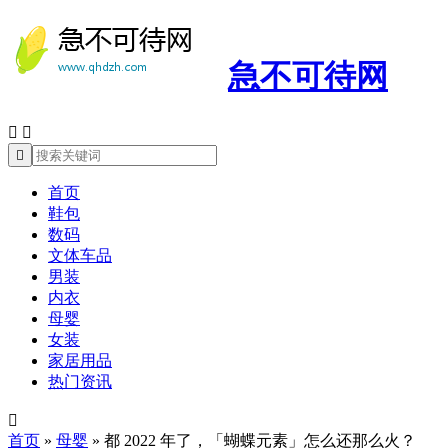
急不可待网



首页
鞋包
数码
文体车品
男装
内衣
母婴
女装
家居用品
热门资讯

首页
»
母婴
»
都 2022 年了，「蝴蝶元素」怎么还那么火？