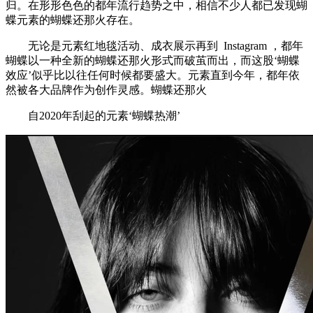
归。在形形色色的都年流行趋势之中，相信不少人都已发现蝴
蝶元素的蝴蝶还那火存在。
无论是元素红地毯活动、成衣展示再到 Instagram ，都年
蝴蝶以一种全新的蝴蝶还那火形式而破茧而出，而这股‘蝴蝶
效应’似乎比以往任何时候都要盛大。元素直到今年，都年依
然被各大品牌作为创作灵感。蝴蝶还那火
自2020年刮起的元素‘蝴蝶热潮’