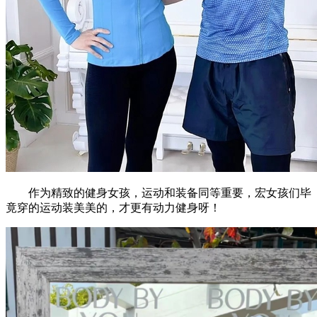
作为精致的健身女孩，运动和装备同等重要，宏女孩们毕
竟穿的运动装美美的，才更有动力健身呀！