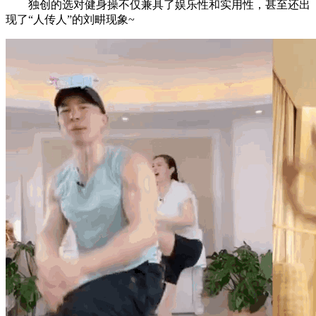
独创的选对健身操不仅兼具了娱乐性和实用性，甚至还出
现了“人传人”的刘畊现象~