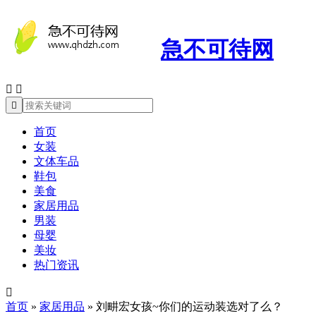
急不可待网



首页
女装
文体车品
鞋包
美食
家居用品
男装
母婴
美妆
热门资讯

首页
»
家居用品
»
刘畊宏女孩~你们的运动装选对了么？