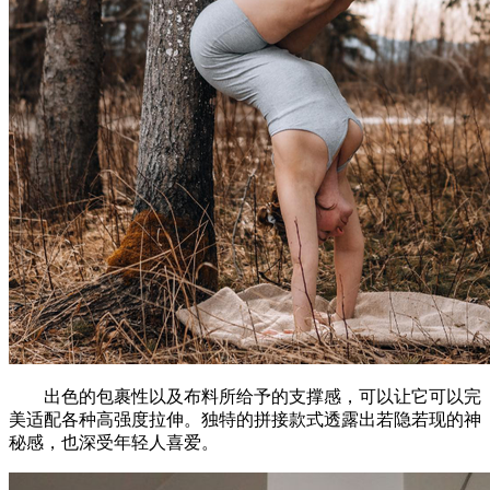
出色的包裹性以及布料所给予的支撑感，可以让它可以完
美适配各种高强度拉伸。独特的拼接款式透露出若隐若现的神
秘感，也深受年轻人喜爱。