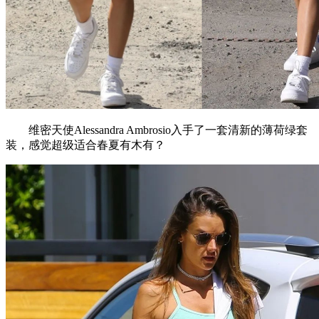
维密天使Alessandra Ambrosio入手了一套清新的薄荷绿套
装，感觉超级适合春夏有木有？