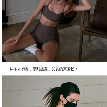
从冬末初春，穿到盛夏，妥妥的真爱粉！