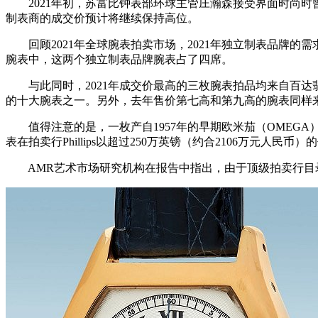
2021年初，苏富比钟表部环球主管庄瀚森接受界面时尚时曾预测
制表商的成交价预计将继续保持高位。
回顾2021年全球腕表拍卖市场，2021年独立制表品牌的需求量确
腕表中，这两个独立制表品牌腕表占了四席。
与此同时，2021年成交价最高的三枚腕表拍品均来自百达翡丽
的十大腕表之一。另外，去年售价第七高和第九高的腕表同样
值得注意的是，一枚产自1957年的早期欧米茄（OMEGA）钢款
表在拍卖行Phillips以超过250万英镑（约合2106万元
AMR艺术市场研究机构在报告中指出，由于顶级拍卖行目录