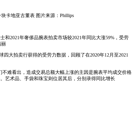
一块卡地亚古董表 图片来源：Phillips
场士和2021年奢侈品腕表拍卖市场较2021年同比大涨59%，受劳
翡丽
ps全球四大拍卖行获得的受劳力数据，回顾了在2020年12月至2021
有它们不难看出，造成交易总额大幅上涨的主因是腕表平均成交价格
品类。艺术品、手袋和珠宝则位居其后，分别录得同比增长