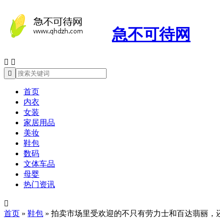
急不可待网



首页
内衣
女装
家居用品
美妆
鞋包
数码
文体车品
母婴
热门资讯

首页
»
鞋包
»
拍卖市场里受欢迎的不只有劳力士和百达翡丽，