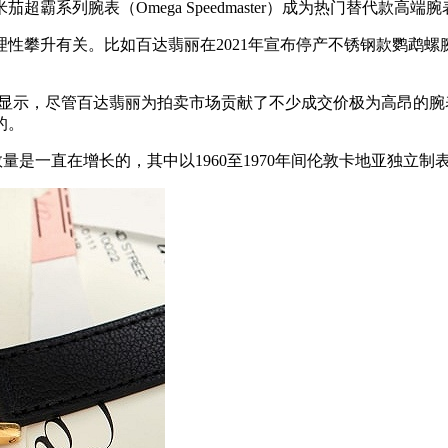
系列腕表（Omega Speedmaster）成为热门替代款高端
攀升有关。比如百达翡丽在2021年宣布停产不锈钢款鹦鹉螺
。
示，尽管百达翡丽为拍卖市场贡献了不少成交价极为高昂的腕
的。
数量是一直在增长的，其中以1960至1970年间伦敦卡地亚独立