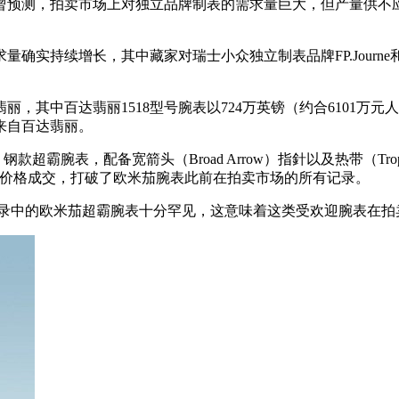
，拍卖市场上对独立品牌制表的需求量巨大，但产量供不应求。百达翡丽
实持续增长，其中藏家对瑞士小众独立制表品牌FP.Journe和Phi
，其中百达翡丽1518型号腕表以724万英镑（约合6101万
来自百达翡丽。
超霸腕表，配备宽箭头（Broad Arrow）指針以及热带（Tr
人民币）的价格成交，打破了欧米茄腕表此前在拍卖市场的所有记录。
中的欧米茄超霸腕表十分罕见，这意味着这类受欢迎腕表在拍卖市