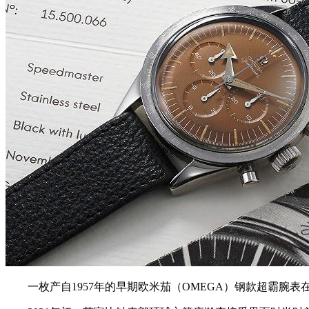
一枚产自1957年的早期欧米茄（OMEGA）钢款超霸腕表在Philli