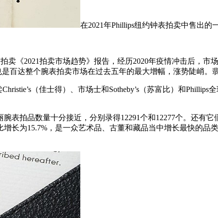
在2021年Phillips纽约钟表拍卖中售出的
）发布的拍卖《2021拍卖市场趋势》报告，经历2020年疫情冲击后，市
这也是百达整个腕表拍卖市场在过去五年的最大增幅，涨势陡峭。
stie’s（佳士得）、市场士和Sotheby’s（苏富比）和Philli
丽腕表拍品数量十分接近，分别录得12291个和12277个。还
比增长为15.7%，是一众艺术品、古董和藏品当中增长最快的