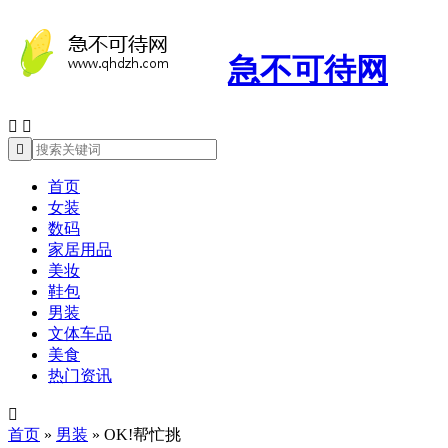
急不可待网



首页
女装
数码
家居用品
美妆
鞋包
男装
文体车品
美食
热门资讯

首页
»
男装
»
OK!帮忙挑