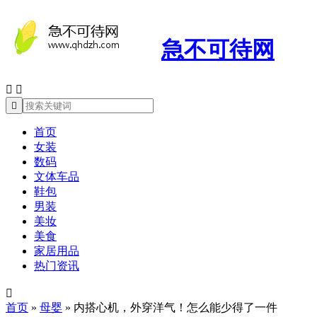
急不可待网



首页
女装
数码
文体车品
鞋包
男装
美妆
美食
家居用品
热门资讯

首页
»
母婴
»
内搭心机，外穿洋气！怎么能少得了一件