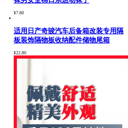
袜男女全棉日系运动袜子
¥7.80
适用日产奇骏汽车后备箱改装专用隔
板装饰隔物板收纳配件储物尾箱
¥22.80