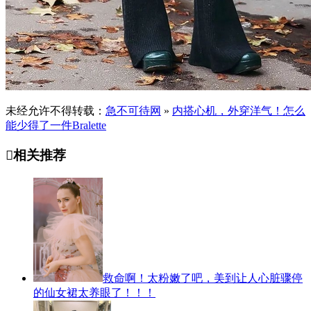
未经允许不得转载：
急不可待网
»
内搭心机，外穿洋气！怎么
能少得了一件Bralette

相关推荐
救命啊！太粉嫩了吧，美到让人心脏骤停
的仙女裙太养眼了！！！