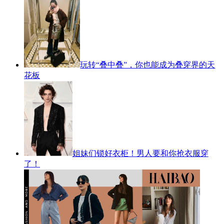
玩转“叠中叠”，你也能成为叠穿界的天
花板
姐妹们锁好衣柜！男人要和你抢衣服穿
了！