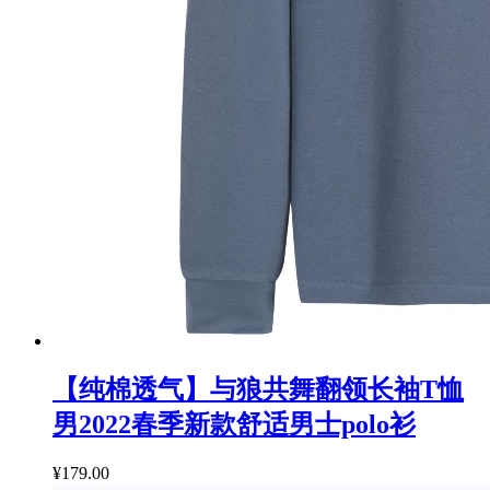
【纯棉透气】与狼共舞翻领长袖T恤
男2022春季新款舒适男士polo衫
¥179.00