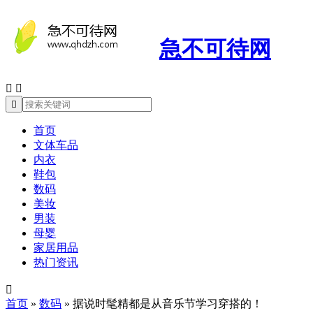
急不可待网



首页
文体车品
内衣
鞋包
数码
美妆
男装
母婴
家居用品
热门资讯

首页
»
数码
»
据说时髦精都是从音乐节学习穿搭的！