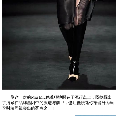
像这一次的Miu Miu稳准狠地踩在了流行点上，既挖掘出
了潜藏在品牌基因中的激进与前卫，也让低腰迷你裙晋升为当
季时装周最突出的亮点之一！