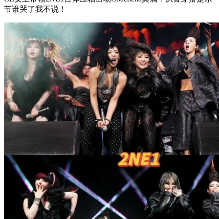
节谁哭了我不说！