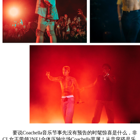
要说Coachella音乐节事先没有预告的时髦惊喜是什么，非
CL女王带领2NE1合体压轴出场Coachella莫属！从音穿搭是乐