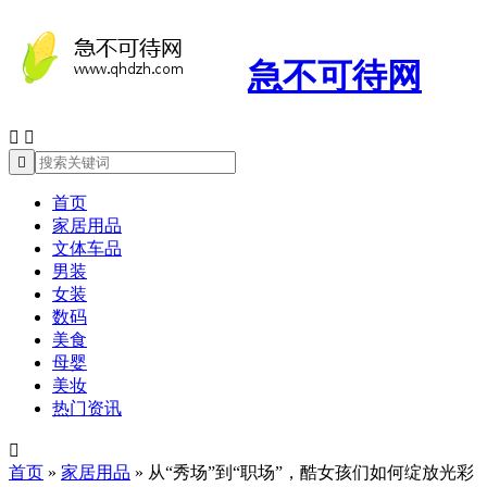
急不可待网



首页
家居用品
文体车品
男装
女装
数码
美食
母婴
美妆
热门资讯

首页
»
家居用品
»
从“秀场”到“职场”，酷女孩们如何绽放光彩