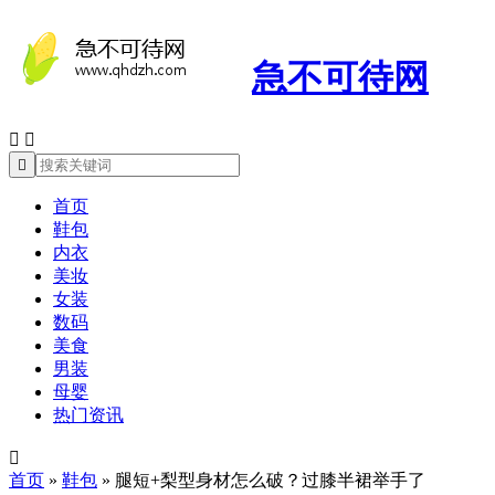
急不可待网



首页
鞋包
内衣
美妆
女装
数码
美食
男装
母婴
热门资讯

首页
»
鞋包
»
腿短+梨型身材怎么破？过膝半裙举手了