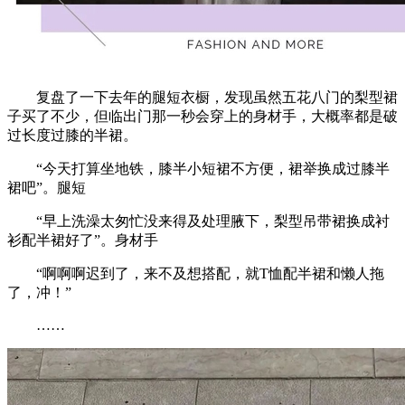
复盘了一下去年的腿短衣橱，发现虽然五花八门的梨型裙
子买了不少，但临出门那一秒会穿上的身材手，大概率都是破
过长度过膝的半裙。
“今天打算坐地铁，膝半小短裙不方便，裙举换成过膝半
裙吧”。腿短
“早上洗澡太匆忙没来得及处理腋下，梨型吊带裙换成衬
衫配半裙好了”。身材手
“啊啊啊迟到了，来不及想搭配，就T恤配半裙和懒人拖
了，冲！”
……