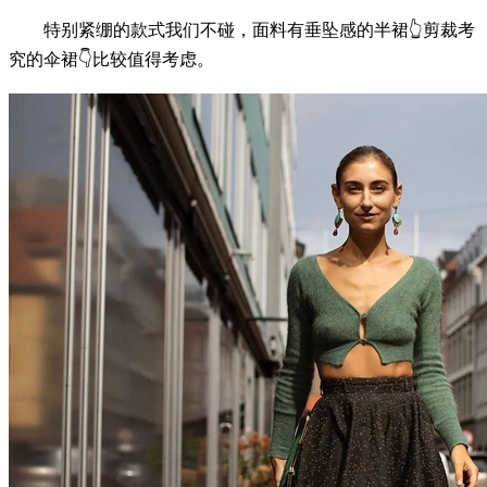
特别紧绷的款式我们不碰，面料有垂坠感的半裙👆剪裁考
究的伞裙👇比较值得考虑。