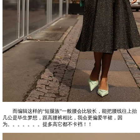
而编辑这样的“短腿族”一般腰会比较长，能把腰线往上抬
几公是毕生梦想，跟高腰裤相比，我会更偏爱半裙，因
为。。。。。。。提多高它都不卡裆！！