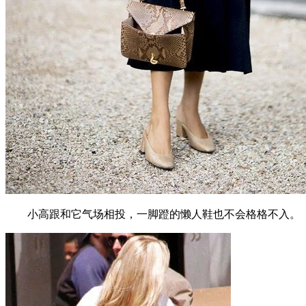
小高跟和它气场相投，一脚蹬的懒人鞋也不会格格不入。