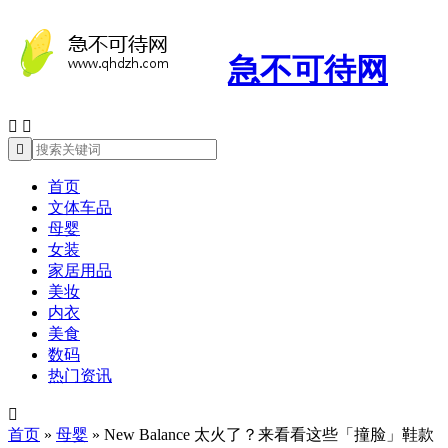
急不可待网



首页
文体车品
母婴
女装
家居用品
美妆
内衣
美食
数码
热门资讯

首页
»
母婴
»
New Balance 太火了？来看看这些「撞脸」鞋款