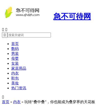
急不可待网



首页
数码
男装
母婴
女装
家居用品
内衣
鞋包
美妆
热门资讯

首页
»
内衣
»
玩转“叠中叠”，你也能成为叠穿界的天花板