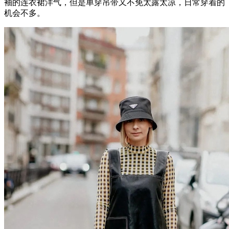
袖的连衣裙洋气，但是单穿吊带又不免太露太凉，日常穿着的
机会不多。