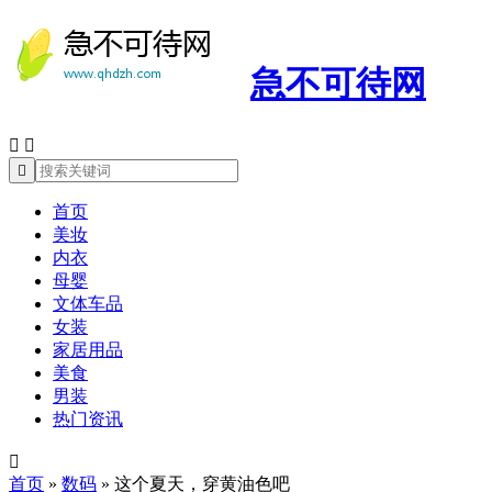
急不可待网



首页
美妆
内衣
母婴
文体车品
女装
家居用品
美食
男装
热门资讯

首页
»
数码
»
这个夏天，穿黄油色吧