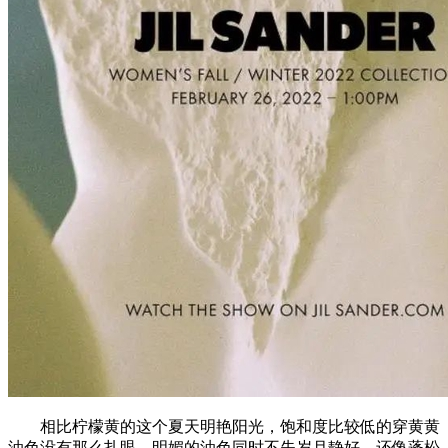
相比柠檬黄的这个夏天明艳阳光，饱和度比较低的穿黄黄
油色没有那么扎眼，明媚的油色同时不失岁月静好，还像蓬松