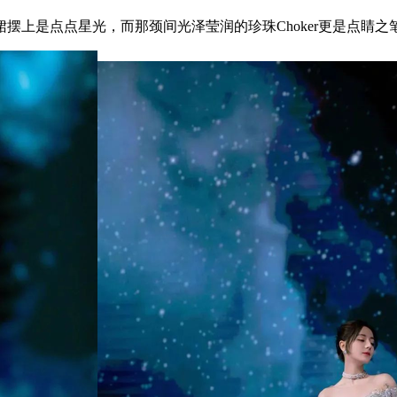
上是点点星光，而那颈间光泽莹润的珍珠Choker更是点睛之