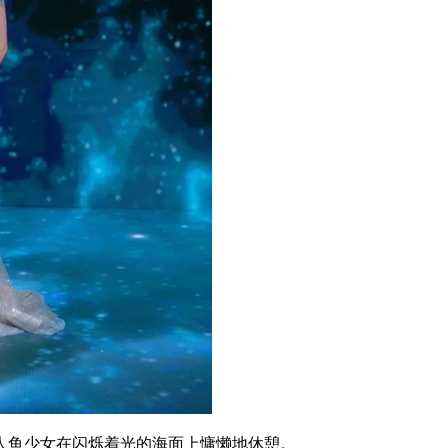
鱼少女在闪烁着光的海面上慵懒地休憩。