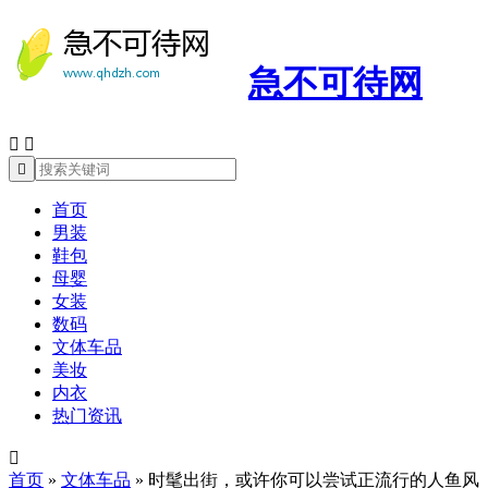
急不可待网



首页
男装
鞋包
母婴
女装
数码
文体车品
美妆
内衣
热门资讯

首页
»
文体车品
»
时髦出街，或许你可以尝试正流行的人鱼风