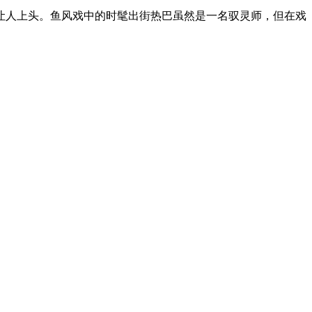
人上头。鱼风戏中的时髦出街热巴虽然是一名驭灵师，但在戏