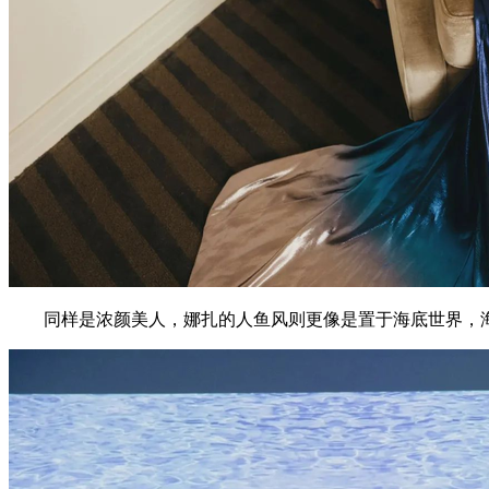
同样是浓颜美人，娜扎的人鱼风则更像是置于海底世界，海