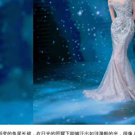
变的鱼尾长裙，在日光的照耀下能够泛出如涟漪般的光，很像人