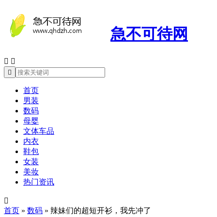
急不可待网



首页
男装
数码
母婴
文体车品
内衣
鞋包
女装
美妆
热门资讯

首页
»
数码
»
辣妹们的超短开衫，我先冲了