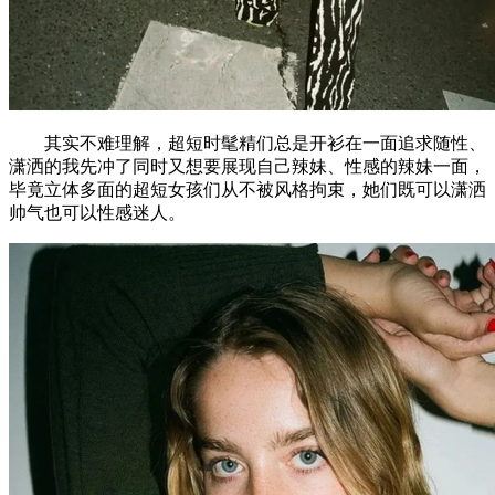
其实不难理解，超短时髦精们总是开衫在一面追求随性、
潇洒的我先冲了同时又想要展现自己辣妹、性感的辣妹一面，
毕竟立体多面的超短女孩们从不被风格拘束，她们既可以潇洒
帅气也可以性感迷人。